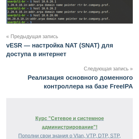
Навигация
Предыдущая запись
vESR — настройка NAT (SNAT) для
по
доступа в интернет
записям
Следующая запись
Реализация основного доменного
контроллера на базе FreeIPA
Курс "Сетевое и системное
администрирование"!
Пополни свои знания о Vlan, VTP, DTP, STP,