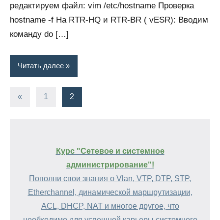
редактируем файл: vim /etc/hostname Проверка
hostname -f На RTR-HQ и RTR-BR ( vESR): Вводим
команду do […]
Читать далее
Пагинация
Предыдущие
«
1
2
записи
записей
Курс "Сетевое и системное
администрирование"!
Пополни свои знания о Vlan, VTP, DTP, STP,
Etherchannel, динамической маршрутизации,
ACL, DHCP, NAT и многое другое, что
необходимо для успешной карьеры системного