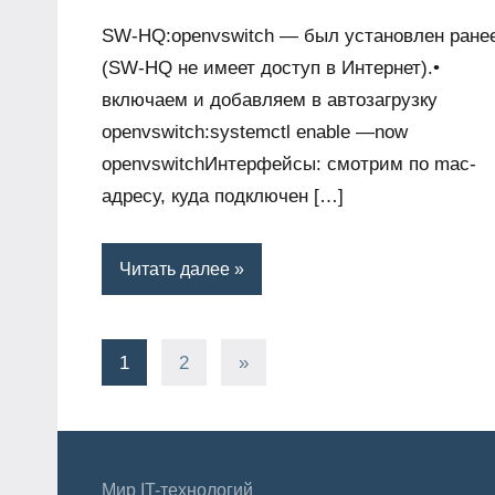
SW-HQ:openvswitch — был установлен ране
(SW-HQ не имеет доступ в Интернет).•
включаем и добавляем в автозагрузку
openvswitch:systemctl enable —now
openvswitchИнтерфейсы: смотрим по mac-
адресу, куда подключен […]
Читать далее
Пагинация
Следующие
1
2
»
записи
записей
Мир IT-технологий