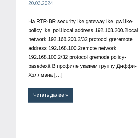
20.03.2024
На RTR-BR security ike gateway ike_gw1ike-
policy ike_pol1local address 192.168.200.2local
network 192.168.200.2/32 protocol greremote
address 192.168.100.2remote network
192.168.100.2/32 protocol gremode policy-
basedexit В профиле укажем группу Диффи-
Хэллмана […]
Читать далее