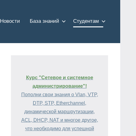
Новости
База знаний
Студентам
Курс "Сетевое и системное
администрирование"!
Пополни свои знания о Vlan, VTP,
DTP, STP, Etherchannel,
динамической маршрутизации,
ACL, DHCP, NAT и многое другое,
что необходимо для успешной