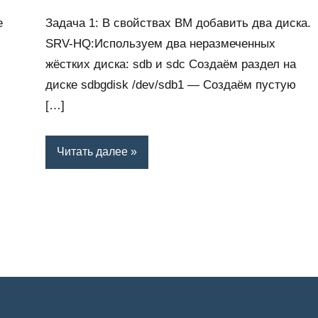
Задача 1: В свойствах ВМ добавить два диска.
е
SRV-HQ:Используем два неразмеченных
жёстких диска: sdb и sdc Создаём раздел на
диске sdbgdisk /dev/sdb1 — Создаём пустую
[…]
Читать далее