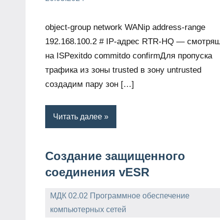
object-group network WANip address-range
192.168.100.2 # IP-адрес RTR-HQ — смотря
на ISPexitdo commitdo confirmДля пропуска
трафика из зоны trusted в зону untrusted
создадим пару зон […]
Читать далее
Создание защищенного
соединения vESR
МДК 02.02 Программное обеспечение
компьютерных сетей
admin